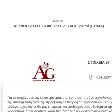
ΑΦΡΩΔΗ
CAIR RHOSCENTO ΑΦΡΩΔΕΣ ΛΕΥΚΟΣ 750ml (ΠΩΜΑ)
ΣΤΟΙΧΕΊΑ ΕΠ
Κρεμαστή
(+30) 22
info@agg
Για να παρέχουμε την καλύτερη εμπειρία, χρησιμοποιούμε τεχνολογίες
την αποθήκευση ή/και την πρόσβαση σε πληροφορίες συσκευών. Η συγ
εν λόγω τεχνολογίες θα μας επιτρέψει να επεξεργαστούμε δεδομένα 
χαρακτήρα, όπως συμπεριφορά περιήγησης ή μοναδικά αναγνωριστικά