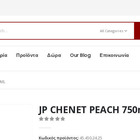
All Categories
ρία
Προϊόντα
Δώρα
Our Blog
Επικοινωνία
ν
0ML
JP CHENET PEACH 750
0
out of 5
Κωδικός προϊόντος:
45.450.24.25