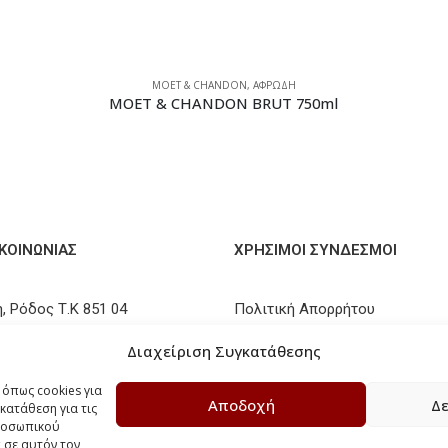
MOET & CHANDON
,
ΑΦΡΩΔΗ
MOET & CHANDON BRUT 750ml
ΙΚΟΙΝΩΝΊΑΣ
ΧΡΗΣΙΜΟΙ ΣΥΝΔΕΣΜΟΙ
, Ρόδος Τ.Κ 851 04
Πολιτική Απορρήτου
41 096300
Τρόποι Αποστολής
Διαχείριση Συγκατάθεσης
elakiskava.gr
Τρόποι Πληρωμών
 όπως cookies για
Αποδοχή
Δε
κατάθεση για τις
Πολιτική Επιστροφών / Ακυρ
προσωπικού
 σε αυτόν τον