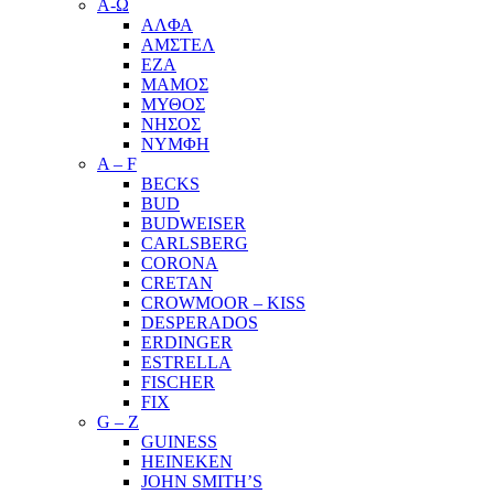
Α-Ω
ΑΛΦΑ
ΑΜΣΤΕΛ
ΕΖΑ
ΜΑΜΟΣ
ΜΥΘΟΣ
ΝΗΣΟΣ
ΝΥΜΦΗ
A – F
BECKS
BUD
BUDWEISER
CARLSBERG
CORONA
CRETAN
CROWMOOR – KISS
DESPERADOS
ERDINGER
ESTRELLA
FISCHER
FIX
G – Z
GUINESS
HEINEKEN
JOHN SMITH’S