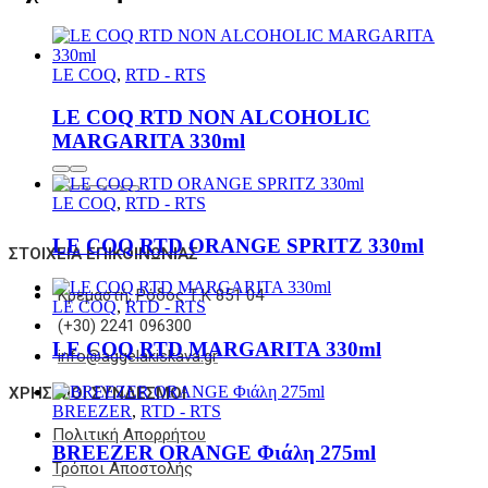
LE COQ
,
RTD - RTS
LE COQ RTD NON ALCOHOLIC
MARGARITA 330ml
LE COQ
,
RTD - RTS
LE COQ RTD ORANGE SPRITZ 330ml
ΣΤΟΙΧΕΊΑ ΕΠΙΚΟΙΝΩΝΊΑΣ
Κρεμαστή, Ρόδος Τ.Κ 851 04
LE COQ
,
RTD - RTS
(+30) 2241 096300
LE COQ RTD MARGARITA 330ml
info@aggelakiskava.gr
ΧΡΗΣΙΜΟΙ ΣΥΝΔΕΣΜΟΙ
BREEZER
,
RTD - RTS
Πολιτική Απορρήτου
BREEZER ORANGE Φιάλη 275ml
Τρόποι Αποστολής