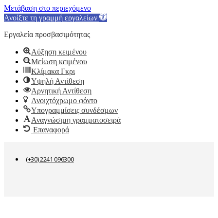
Μετάβαση στο περιεχόμενο
Ανοίξτε τη γραμμή εργαλείων
Εργαλεία προσβασιμότητας
Αύξηση κειμένου
Μείωση κειμένου
Κλίμακα Γκρι
Υψηλή Αντίθεση
Αρνητική Αντίθεση
Ανοιχτόχρωμο φόντο
Υπογραμμίσεις συνδέσμων
Αναγνώσιμη γραμματοσειρά
Επαναφορά
(+30) 2241 096300