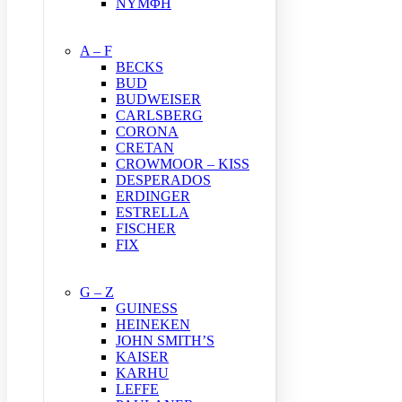
ΝΥΜΦΗ
A – F
BECKS
BUD
BUDWEISER
CARLSBERG
CORONA
CRETAN
CROWMOOR – KISS
DESPERADOS
ERDINGER
ESTRELLA
FISCHER
FIX
G – Z
GUINESS
HEINEKEN
JOHN SMITH’S
KAISER
KARHU
LEFFE