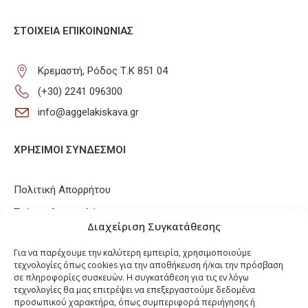
ΣΤΟΙΧΕΊΑ ΕΠΙΚΟΙΝΩΝΊΑΣ
Κρεμαστή, Ρόδος Τ.Κ 851 04
(+30) 2241 096300
info@aggelakiskava.gr
ΧΡΗΣΙΜΟΙ ΣΥΝΔΕΣΜΟΙ
Πολιτική Απορρήτου
Τρόποι Αποστολής
Διαχείριση Συγκατάθεσης
Τρόποι Πληρωμών
Για να παρέχουμε την καλύτερη εμπειρία, χρησιμοποιούμε
Πολιτική Επιστροφών / Ακυρώσεων
τεχνολογίες όπως cookies για την αποθήκευση ή/και την πρόσβαση
σε πληροφορίες συσκευών. Η συγκατάθεση για τις εν λόγω
Πολιτική Cookies
τεχνολογίες θα μας επιτρέψει να επεξεργαστούμε δεδομένα
προσωπικού χαρακτήρα, όπως συμπεριφορά περιήγησης ή