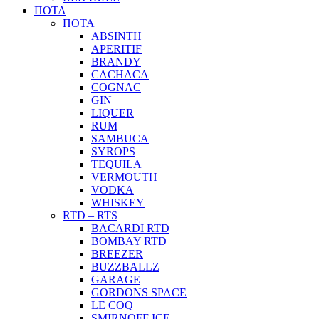
ΠΟΤΑ
ΠΟΤΑ
ABSINTH
APERITIF
BRANDY
CACHACA
COGNAC
GIN
LIQUER
RUM
SAMBUCA
SYROPS
TEQUILA
VERMOUTH
VODKA
WHISKEY
RTD – RTS
BACARDI RTD
BOMBAY RTD
BREEZER
BUZZBALLZ
GARAGE
GORDONS SPACE
LE COQ
SMIRNOFF ICE