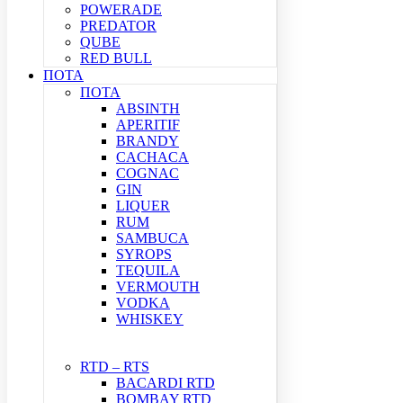
POWERADE
PREDATOR
QUBE
RED BULL
ΠΟΤΑ
ΠΟΤΑ
ABSINTH
APERITIF
BRANDY
CACHACA
COGNAC
GIN
LIQUER
RUM
SAMBUCA
SYROPS
TEQUILA
VERMOUTH
VODKA
WHISKEY
RTD – RTS
BACARDI RTD
BOMBAY RTD