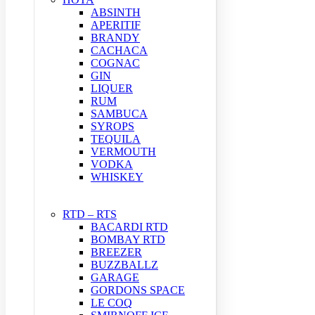
ABSINTH
APERITIF
BRANDY
CACHACA
COGNAC
GIN
LIQUER
RUM
SAMBUCA
SYROPS
TEQUILA
VERMOUTH
VODKA
WHISKEY
RTD – RTS
BACARDI RTD
BOMBAY RTD
BREEZER
BUZZBALLZ
GARAGE
GORDONS SPACE
LE COQ