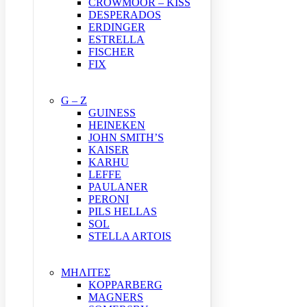
CROWMOOR – KISS
DESPERADOS
ERDINGER
ESTRELLA
FISCHER
FIX
G – Z
GUINESS
HEINEKEN
JOHN SMITH’S
KAISER
KARHU
LEFFE
PAULANER
PERONI
PILS HELLAS
SOL
STELLA ARTOIS
ΜΗΛΙΤΕΣ
KOPPARBERG
MAGNERS