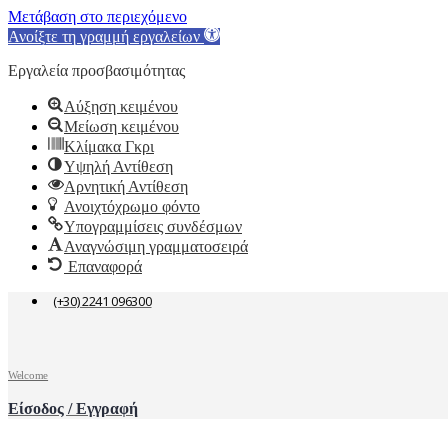
Μετάβαση στο περιεχόμενο
Ανοίξτε τη γραμμή εργαλείων
Εργαλεία προσβασιμότητας
Αύξηση κειμένου
Μείωση κειμένου
Κλίμακα Γκρι
Υψηλή Αντίθεση
Αρνητική Αντίθεση
Ανοιχτόχρωμο φόντο
Υπογραμμίσεις συνδέσμων
Αναγνώσιμη γραμματοσειρά
Επαναφορά
(+30) 2241 096300
Welcome
Είσοδος / Εγγραφή