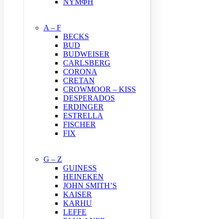
ΝΥΜΦΗ
A – F
BECKS
BUD
BUDWEISER
CARLSBERG
CORONA
CRETAN
CROWMOOR – KISS
DESPERADOS
ERDINGER
ESTRELLA
FISCHER
FIX
G – Z
GUINESS
HEINEKEN
JOHN SMITH’S
KAISER
KARHU
LEFFE