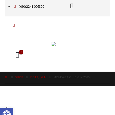
(+30) 2241 096300
0
SHOP
ΠΟΤΑ
,
GIN
MOMBASA CLUB GIN 700ML
Ανοίξτε τη γραμμή εργαλείω