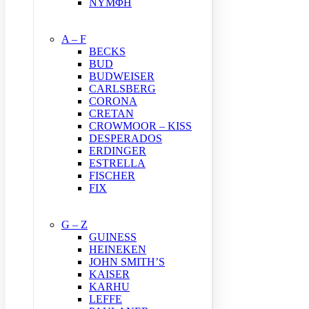
ΝΥΜΦΗ
A – F
BECKS
BUD
BUDWEISER
CARLSBERG
CORONA
CRETAN
CROWMOOR – KISS
DESPERADOS
ERDINGER
ESTRELLA
FISCHER
FIX
G – Z
GUINESS
HEINEKEN
JOHN SMITH’S
KAISER
KARHU
LEFFE