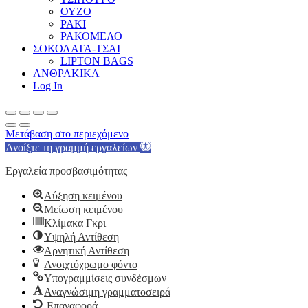
ΟΥΖΟ
ΡΑΚΙ
ΡΑΚΟΜΕΛΟ
ΣΟΚΟΛΑΤΑ-ΤΣΑΙ
LIPTON BAGS
ΑΝΘΡΑΚΙΚΑ
Log In
Μετάβαση στο περιεχόμενο
Ανοίξτε τη γραμμή εργαλείων
Εργαλεία προσβασιμότητας
Αύξηση κειμένου
Μείωση κειμένου
Κλίμακα Γκρι
Υψηλή Αντίθεση
Αρνητική Αντίθεση
Ανοιχτόχρωμο φόντο
Υπογραμμίσεις συνδέσμων
Αναγνώσιμη γραμματοσειρά
Επαναφορά