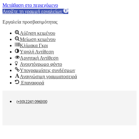
Μετάβαση στο περιεχόμενο
Ανοίξτε τη γραμμή εργαλείων
Εργαλεία προσβασιμότητας
Αύξηση κειμένου
Μείωση κειμένου
Κλίμακα Γκρι
Υψηλή Αντίθεση
Αρνητική Αντίθεση
Ανοιχτόχρωμο φόντο
Υπογραμμίσεις συνδέσμων
Αναγνώσιμη γραμματοσειρά
Επαναφορά
(+30) 2241 096300