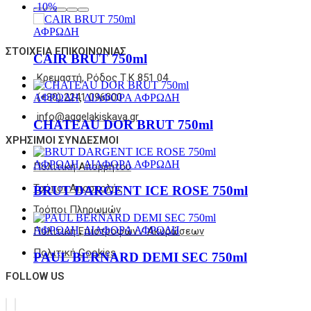
-10%
ΑΦΡΩΔΗ
ΣΤΟΙΧΕΊΑ ΕΠΙΚΟΙΝΩΝΊΑΣ
CAIR BRUT 750ml
Κρεμαστή, Ρόδος Τ.Κ 851 04
(+30) 2241 096300
ΑΦΡΩΔΗ
,
ΔΙΑΦΟΡΑ ΑΦΡΩΔΗ
info@aggelakiskava.gr
CHATEAU DOR BRUT 750ml
ΧΡΗΣΙΜΟΙ ΣΥΝΔΕΣΜΟΙ
ΑΦΡΩΔΗ
,
ΔΙΑΦΟΡΑ ΑΦΡΩΔΗ
Πολιτική Απορρήτου
Τρόποι Αποστολής
BRUT DARGENT ICE ROSE 750ml
Τρόποι Πληρωμών
ΑΦΡΩΔΗ
,
ΔΙΑΦΟΡΑ ΑΦΡΩΔΗ
Πολιτική Επιστροφών / Ακυρώσεων
Πολιτική Cookies
PAUL BERNARD DEMI SEC 750ml
FOLLOW US