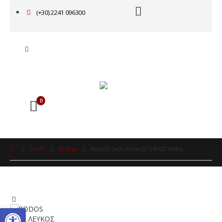
(+30) 2241 096300
0
SHOP
ΚΡΑΣΙΑ
RODOS 2400 ΛΕΥΚΟΣ ΞΗΡΟΣ 750ML
Ανοίξτε τη γραμμή εργαλείω