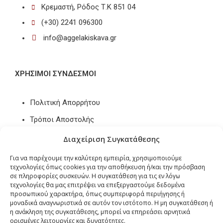
Κρεμαστή, Ρόδος Τ.Κ 851 04
(+30) 2241 096300
info@aggelakiskava.gr
ΧΡΗΣΙΜΟΙ ΣΥΝΔΕΣΜΟΙ
Πολιτική Απορρήτου
Τρόποι Αποστολής
Τρόποι Πληρωμών
Διαχείριση Συγκατάθεσης
Πολιτική Επιστροφών / Ακυρώσεων
Για να παρέχουμε την καλύτερη εμπειρία, χρησιμοποιούμε
τεχνολογίες όπως cookies για την αποθήκευση ή/και την πρόσβαση
Πολιτική Cookies
σε πληροφορίες συσκευών. Η συγκατάθεση για τις εν λόγω
τεχνολογίες θα μας επιτρέψει να επεξεργαστούμε δεδομένα
προσωπικού χαρακτήρα, όπως συμπεριφορά περιήγησης ή
μοναδικά αναγνωριστικά σε αυτόν τον ιστότοπο. Η μη συγκατάθεση ή
FOLLOW US
η ανάκληση της συγκατάθεσης, μπορεί να επηρεάσει αρνητικά
ορισμένες λειτουργίες και δυνατότητες.