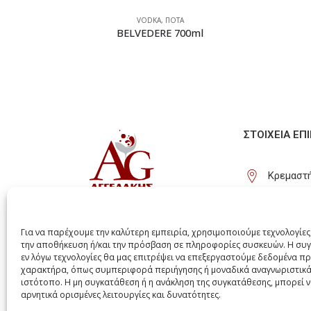
VODKA
,
ΠΟΤΑ
BELVEDERE 700ml
ΣΤΟΙΧΕΊΑ ΕΠ
Κρεμαστή
(+30) 22
info@agg
Για να παρέχουμε την καλύτερη εμπειρία, χρησιμοποιούμε τεχνολογίες
την αποθήκευση ή/και την πρόσβαση σε πληροφορίες συσκευών. Η συγ
εν λόγω τεχνολογίες θα μας επιτρέψει να επεξεργαστούμε δεδομένα 
χαρακτήρα, όπως συμπεριφορά περιήγησης ή μοναδικά αναγνωριστικά
ιστότοπο. Η μη συγκατάθεση ή η ανάκληση της συγκατάθεσης, μπορεί 
αρνητικά ορισμένες λειτουργίες και δυνατότητες.