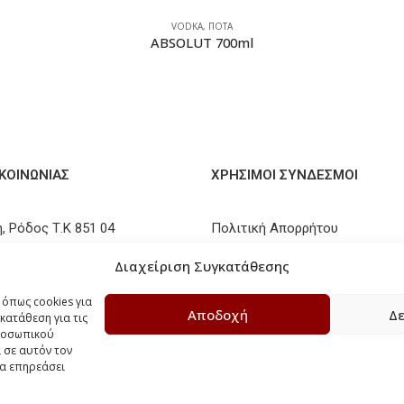
VODKA
,
ΠΟΤΑ
ABSOLUT 700ml
ΙΚΟΙΝΩΝΊΑΣ
ΧΡΗΣΙΜΟΙ ΣΥΝΔΕΣΜΟΙ
, Ρόδος Τ.Κ 851 04
Πολιτική Απορρήτου
41 096300
Τρόποι Αποστολής
Διαχείριση Συγκατάθεσης
elakiskava.gr
Τρόποι Πληρωμών
 όπως cookies για
Αποδοχή
Δε
κατάθεση για τις
Πολιτική Επιστροφών / Ακυρ
προσωπικού
 σε αυτόν τον
Πολιτική Cookies
να επηρεάσει