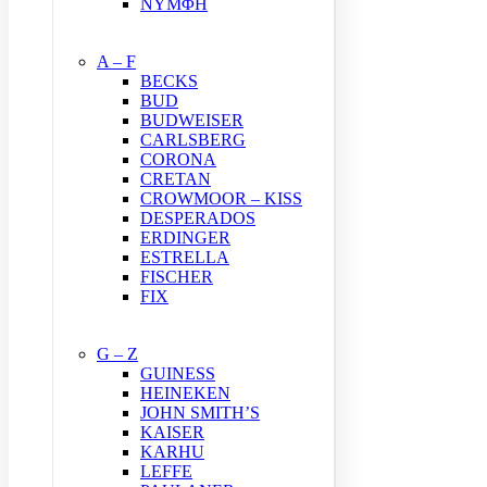
ΝΥΜΦΗ
A – F
BECKS
BUD
BUDWEISER
CARLSBERG
CORONA
CRETAN
CROWMOOR – KISS
DESPERADOS
ERDINGER
ESTRELLA
FISCHER
FIX
G – Z
GUINESS
HEINEKEN
JOHN SMITH’S
KAISER
KARHU
LEFFE