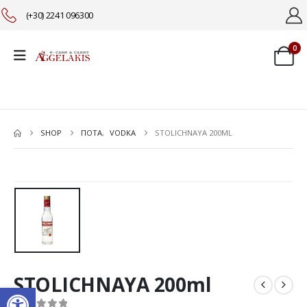
(+30) 2241 096300
0
SHOP
ΠΟΤΑ
,
VODKA
STOLICHNAYA 200ML
STOLICHNAYA 200ml
Ανοίξτε τη γραμμή εργαλείω