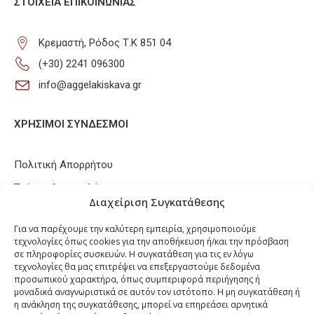
ΣΤΟΙΧΕΊΑ ΕΠΙΚΟΙΝΩΝΊΑΣ
Κρεμαστή, Ρόδος Τ.Κ 851 04
(+30) 2241 096300
info@aggelakiskava.gr
ΧΡΗΣΙΜΟΙ ΣΥΝΔΕΣΜΟΙ
Πολιτική Απορρήτου
Τρόποι Αποστολής
Διαχείριση Συγκατάθεσης
Τρόποι Πληρωμών
Για να παρέχουμε την καλύτερη εμπειρία, χρησιμοποιούμε
Πολιτική Επιστροφών / Ακυρώσεων
τεχνολογίες όπως cookies για την αποθήκευση ή/και την πρόσβαση
σε πληροφορίες συσκευών. Η συγκατάθεση για τις εν λόγω
Πολιτική Cookies
τεχνολογίες θα μας επιτρέψει να επεξεργαστούμε δεδομένα
προσωπικού χαρακτήρα, όπως συμπεριφορά περιήγησης ή
μοναδικά αναγνωριστικά σε αυτόν τον ιστότοπο. Η μη συγκατάθεση ή
FOLLOW US
η ανάκληση της συγκατάθεσης, μπορεί να επηρεάσει αρνητικά