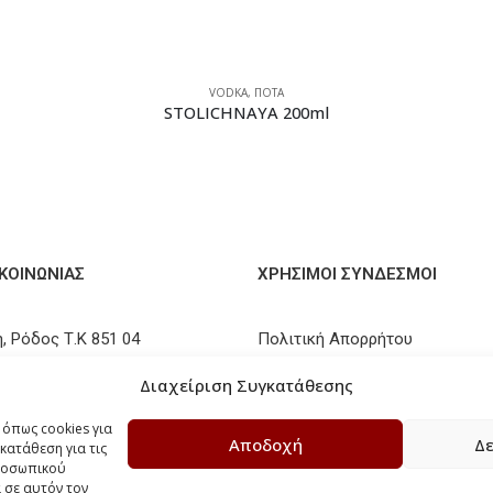
VODKA
,
ΠΟΤΑ
STOLICHNAYA 200ml
ΙΚΟΙΝΩΝΊΑΣ
ΧΡΗΣΙΜΟΙ ΣΥΝΔΕΣΜΟΙ
, Ρόδος Τ.Κ 851 04
Πολιτική Απορρήτου
41 096300
Τρόποι Αποστολής
Διαχείριση Συγκατάθεσης
elakiskava.gr
Τρόποι Πληρωμών
 όπως cookies για
Αποδοχή
Δε
κατάθεση για τις
Πολιτική Επιστροφών / Ακυρ
προσωπικού
 σε αυτόν τον
Πολιτική Cookies