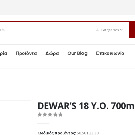
All Categories
ρία
Προϊόντα
Δώρα
Our Blog
Επικοινωνία
ν
DEWAR’S 18 Y.O. 700m
0
out of 5
Κωδικός προϊόντος:
50.501.23.38