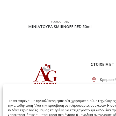
VODKA
,
ΠΟΤΑ
ΜΙΝΙΑΤΟΥΡΑ SMIRNOFF RED 50ml
ΣΤΟΙΧΕΊΑ ΕΠ
Κρεμαστή
(+30) 22
info@agg
Για να παρέχουμε την καλύτερη εμπειρία, χρησιμοποιούμε τεχνολογίες
την αποθήκευση ή/και την πρόσβαση σε πληροφορίες συσκευών. Η συγ
εν λόγω τεχνολογίες θα μας επιτρέψει να επεξεργαστούμε δεδομένα 
χαρακτήρα, όπως συμπεριφορά περιήγησης ή μοναδικά αναγνωριστικά