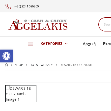
(+30) 2241 096300
Αρχική
Εται
ΚΑΤΗΓΟΡΙΕΣ
Ανοίξτε τη γραμμή εργαλείω
SHOP
ΠΟΤΑ
,
WHISKEY
DEWAR’S 18 Y.O. 700ML