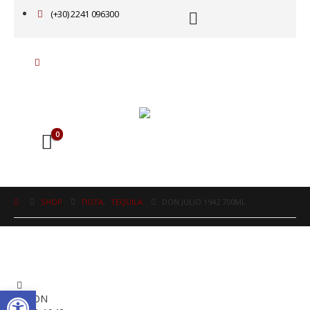
(+30) 2241 096300
0
SHOP
ΠΟΤΑ
,
TEQUILA
DON JULIO 1942 700ML
Ανοίξτε τη γραμμή εργαλείω