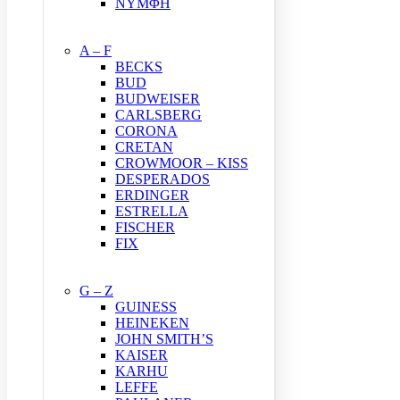
ΝΥΜΦΗ
A – F
BECKS
BUD
BUDWEISER
CARLSBERG
CORONA
CRETAN
CROWMOOR – KISS
DESPERADOS
ERDINGER
ESTRELLA
FISCHER
FIX
G – Z
GUINESS
HEINEKEN
JOHN SMITH’S
KAISER
KARHU
LEFFE