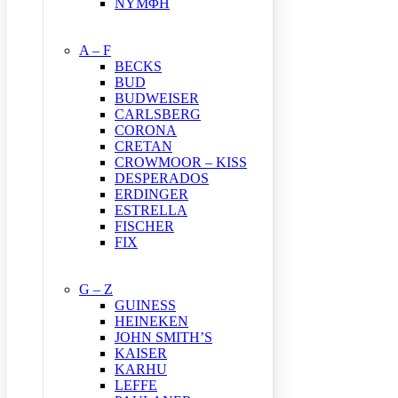
ΝΥΜΦΗ
A – F
BECKS
BUD
BUDWEISER
CARLSBERG
CORONA
CRETAN
CROWMOOR – KISS
DESPERADOS
ERDINGER
ESTRELLA
FISCHER
FIX
G – Z
GUINESS
HEINEKEN
JOHN SMITH’S
KAISER
KARHU
LEFFE