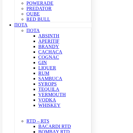
POWERADE
PREDATOR
QUBE
RED BULL
ΠΟΤΑ
ΠΟΤΑ
ABSINTH
APERITIF
BRANDY
CACHACA
COGNAC
GIN
LIQUER
RUM
SAMBUCA
SYROPS
TEQUILA
VERMOUTH
VODKA
WHISKEY
RTD – RTS
BACARDI RTD
BOMBAY RTD