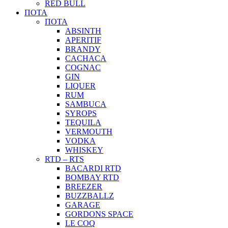
RED BULL
ΠΟΤΑ
ΠΟΤΑ
ABSINTH
APERITIF
BRANDY
CACHACA
COGNAC
GIN
LIQUER
RUM
SAMBUCA
SYROPS
TEQUILA
VERMOUTH
VODKA
WHISKEY
RTD – RTS
BACARDI RTD
BOMBAY RTD
BREEZER
BUZZBALLZ
GARAGE
GORDONS SPACE
LE COQ