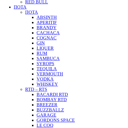
RED BULL
ΠΟΤΑ
ΠΟΤΑ
ABSINTH
APERITIF
BRANDY
CACHACA
COGNAC
GIN
LIQUER
RUM
SAMBUCA
SYROPS
TEQUILA
VERMOUTH
VODKA
WHISKEY
RTD – RTS
BACARDI RTD
BOMBAY RTD
BREEZER
BUZZBALLZ
GARAGE
GORDONS SPACE
LE COQ