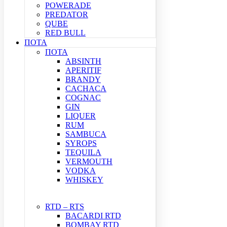
POWERADE
PREDATOR
QUBE
RED BULL
ΠΟΤΑ
ΠΟΤΑ
ABSINTH
APERITIF
BRANDY
CACHACA
COGNAC
GIN
LIQUER
RUM
SAMBUCA
SYROPS
TEQUILA
VERMOUTH
VODKA
WHISKEY
RTD – RTS
BACARDI RTD
BOMBAY RTD