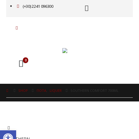
(+30) 2241 096300
0
SHOP
ΠΟΤΑ
,
LIQUER
SOUTHERN COMFORT 700ML
Ανοίξτε τη γραμμή εργαλείω